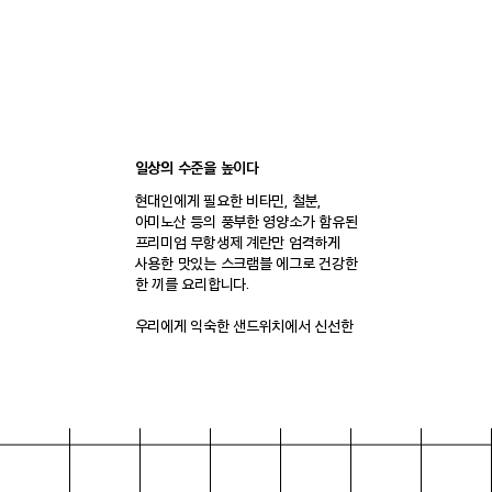
일상의 수준을 높이다
현대인에게 필요한 비타민, 철분,
아미노산 등의 풍부한 영양소가 함유된
프리미엄 무항생제 계란만 엄격하게
사용한 맛있는 스크램블 에그로 건강한
한 끼를 요리합니다.
우리에게 익숙한 샌드위치에서 신선한
재료와 감각적인 모양으로 한 단계
업그레이드 된 계란 샌드위치라는
카테고리를 새롭게 창조하였습니다.
브랜드 스토리