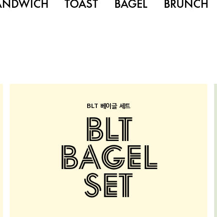
ANDWICH
TOAST
BAGEL
BRUNCH
BLT 베이글 세트