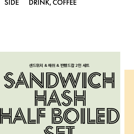
SIDE
DRINK, COFFEE
샌드위치 & 해쉬 & 반했드랍 2인 세트