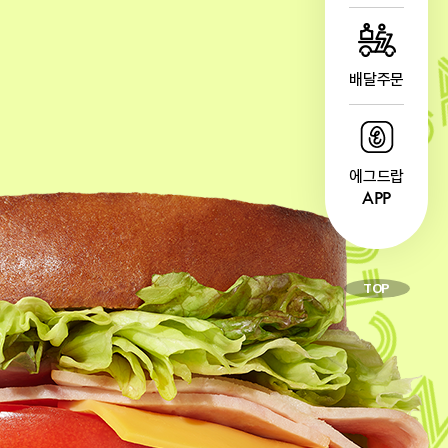
배달주문
에그드랍
APP
TOP