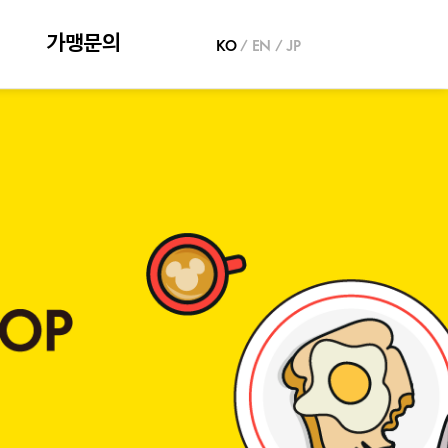
가맹문의
KO
/
EN
/
JP
가맹문의
추천점포