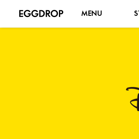
MENU
S
NEW
SET MENU
SANDWICH
TOAST
BAGEL
BRUNCH
SIDE
DRINK, COFFEE