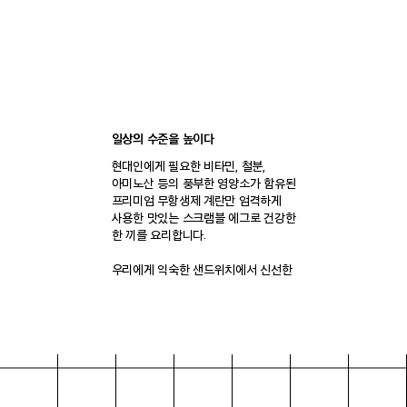
일상의 수준을 높이다
현대인에게 필요한 비타민, 철분,
아미노산 등의 풍부한 영양소가 함유된
프리미엄 무항생제 계란만 엄격하게
사용한 맛있는 스크램블 에그로 건강한
한 끼를 요리합니다.
우리에게 익숙한 샌드위치에서 신선한
재료와 감각적인 모양으로 한 단계
업그레이드 된 계란 샌드위치라는
카테고리를 새롭게 창조하였습니다.
브랜드 스토리