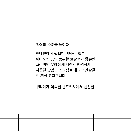
일상의 수준을 높이다
현대인에게 필요한 비타민, 철분,
아미노산 등의 풍부한 영양소가 함유된
프리미엄 무항생제 계란만 엄격하게
사용한 맛있는 스크램블 에그로 건강한
한 끼를 요리합니다.
우리에게 익숙한 샌드위치에서 신선한
재료와 감각적인 모양으로 한 단계
업그레이드 된 계란 샌드위치라는
카테고리를 새롭게 창조하였습니다.
브랜드 스토리