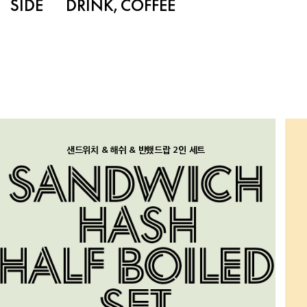
SIDE
DRINK, COFFEE
샌드위치 & 해쉬 & 반했드랍 2인 세트