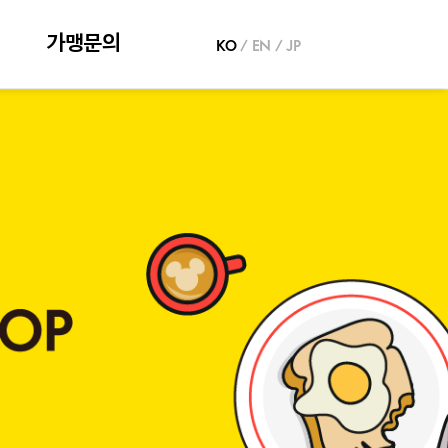
가맹문의
KO
/
EN
/
JP
가맹문의
추천점포