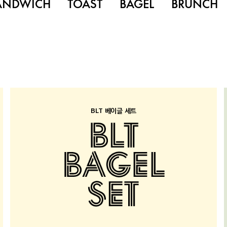
ANDWICH
TOAST
BAGEL
BRUNCH
BLT 베이글 세트