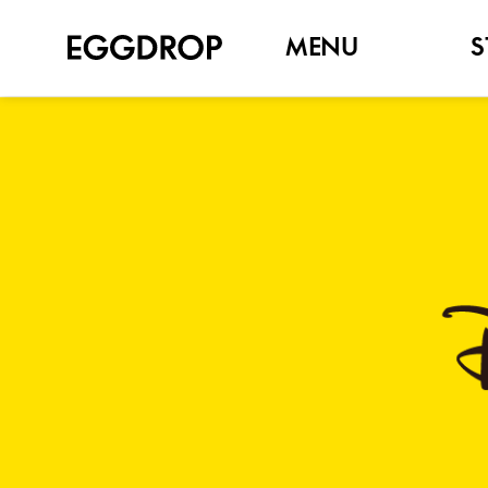
MENU
S
NEW
SET MENU
SANDWICH
TOAST
BAGEL
BRUNCH
SIDE
DRINK, COFFEE