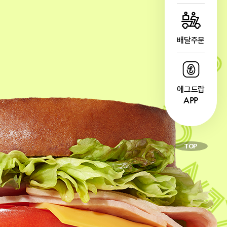
배달주문
에그드랍
APP
TOP