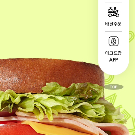
배달주문
에그드랍
APP
TOP