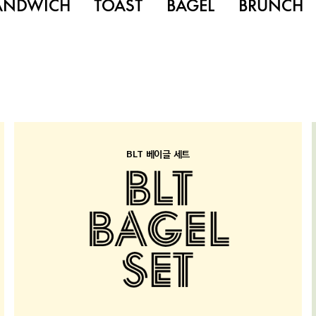
ANDWICH
TOAST
BAGEL
BRUNCH
BLT 베이글 세트