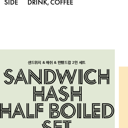
SIDE
DRINK, COFFEE
샌드위치 & 해쉬 & 반했드랍 2인 세트