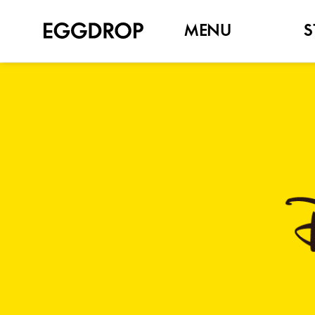
MENU
S
NEW
SET MENU
SANDWICH
TOAST
BAGEL
BRUNCH
SIDE
DRINK, COFFEE