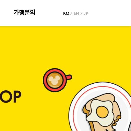
가맹문의
KO
/
EN
/
JP
가맹문의
추천점포