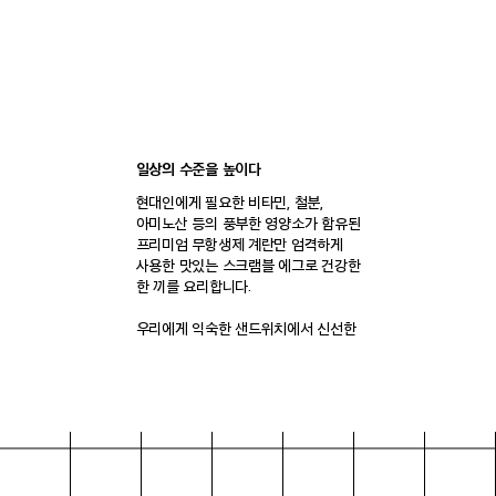
일상의 수준을 높이다
현대인에게 필요한 비타민, 철분,
아미노산 등의 풍부한 영양소가 함유된
프리미엄 무항생제 계란만 엄격하게
사용한 맛있는 스크램블 에그로 건강한
한 끼를 요리합니다.
우리에게 익숙한 샌드위치에서 신선한
재료와 감각적인 모양으로 한 단계
업그레이드 된 계란 샌드위치라는
카테고리를 새롭게 창조하였습니다.
브랜드 스토리