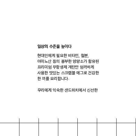
일상의 수준을 높이다
현대인에게 필요한 비타민, 철분,
아미노산 등의 풍부한 영양소가 함유된
프리미엄 무항생제 계란만 엄격하게
사용한 맛있는 스크램블 에그로 건강한
한 끼를 요리합니다.
우리에게 익숙한 샌드위치에서 신선한
재료와 감각적인 모양으로 한 단계
업그레이드 된 계란 샌드위치라는
카테고리를 새롭게 창조하였습니다.
브랜드 스토리