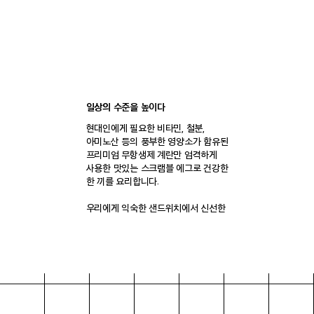
일상의 수준을 높이다
현대인에게 필요한 비타민, 철분,
아미노산 등의 풍부한 영양소가 함유된
프리미엄 무항생제 계란만 엄격하게
사용한 맛있는 스크램블 에그로 건강한
한 끼를 요리합니다.
우리에게 익숙한 샌드위치에서 신선한
재료와 감각적인 모양으로 한 단계
업그레이드 된 계란 샌드위치라는
카테고리를 새롭게 창조하였습니다.
브랜드 스토리