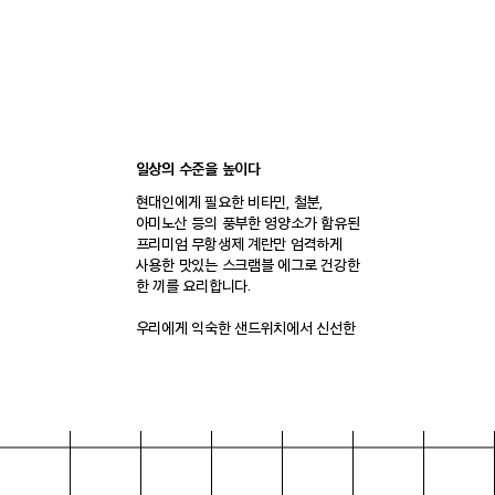
일상의 수준을 높이다
현대인에게 필요한 비타민, 철분,
아미노산 등의 풍부한 영양소가 함유된
프리미엄 무항생제 계란만 엄격하게
사용한 맛있는 스크램블 에그로 건강한
한 끼를 요리합니다.
우리에게 익숙한 샌드위치에서 신선한
재료와 감각적인 모양으로 한 단계
업그레이드 된 계란 샌드위치라는
카테고리를 새롭게 창조하였습니다.
브랜드 스토리